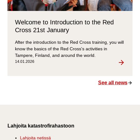
Welcome to Introduction to the Red
Cross 21st January
After the introduction to the Red Cross training, you will
know the basics of the Red Cross's activities in
Tampere, Finland, and around the world.
14.01.2026
Welcome
to
Introduct
See all news
to
the
Red
Cross
Footer information
21st
January
Lahjoita katastrofirahastoon
Lahjoita netissä