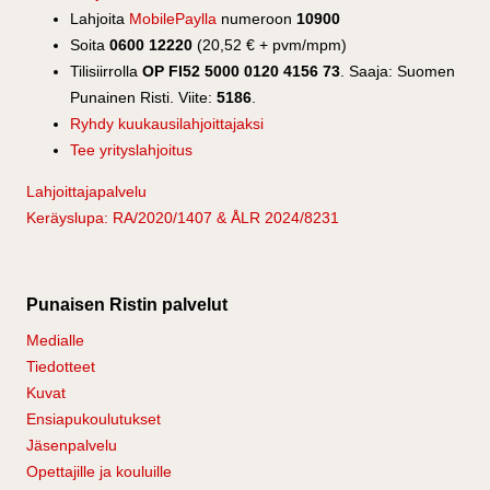
Lahjoita
MobilePaylla
numeroon
10900
Soita
0600 12220
(20,52 € + pvm/mpm)
Tilisiirrolla
OP FI52 5000 0120 4156 73
. Saaja: Suomen
Punainen Risti. Viite:
5186
.
Ryhdy kuukausilahjoittajaksi
Tee yrityslahjoitus
Lahjoittajapalvelu
Keräyslupa: RA/2020/1407 & ÅLR 2024/8231
Punaisen Ristin palvelut
Medialle
Tiedotteet
Kuvat
Ensiapukoulutukset
Jäsenpalvelu
Opettajille ja kouluille