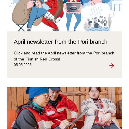
April newsletter from the Pori branch
Click and read the April newsletter from the Pori branch
of the Finnish Red Cross!
05.05.2026
April
newslette
from
the
Pori
branch