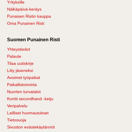
Yrityksille
Nälkäpäivä-keräys
Punaisen Ristin kauppa
Oma Punainen Risti
Suomen Punainen Risti
Yhteystiedot
Palaute
Tilaa uutiskirje
Liity jäseneksi
Avoimet työpaikat
Paikallistoiminta
Nuorten turvatalot
Kontti secondhand -ketju
Veripalvelu
Lailliset huomautukset
Tietosuoja
Sivuston evästekäytännöt